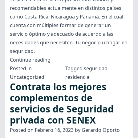
recomendables actualmente en distintos países
como Costa Rica, Nicaragua y Panamá. En el cual
cuenta con múltiples formar de generar un
servicio óptimo y adecuado de acuerdo a las
necesidades que necesiten. Tu negocio u hogar en
seguridad.
“SENEX
Continue reading
como
Posted in
Tagged
seguridad
sistema
Uncategorized
residencial
Contrata los mejores
para
empresa
complementos de
de
servicios de Seguridad
seguridad
privada con SENEX
privada
de
Posted on
Febrero 16, 2023
by
Gerardo Oporto
tus