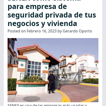
opción
para empresa de
de
seguridad privada de tus
seguridad
negocios y vivienda
privada
para
Posted on
Febrero 16, 2023
by
Gerardo Oporto
Empresas”
SENEX es una de las empresas más usadas y