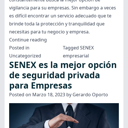
vigilancia para su empresas. Sin embargo a veces
es difícil encontrar un servicio adecuado que te
brinde toda la protección y tranquilidad que
necesitas para tu negocio y empresa.
“Seguridad
Continue reading
para
Posted in
Tagged
SENEX
Empresas
Uncategorized
empresarial
SENEX es la mejor opción
SENEX,
tu
de seguridad privada
sistema
para Empresas
encargado
Posted on
Marzo 18, 2023
by
Gerardo Oporto
de
la
mayor
seguridad
en