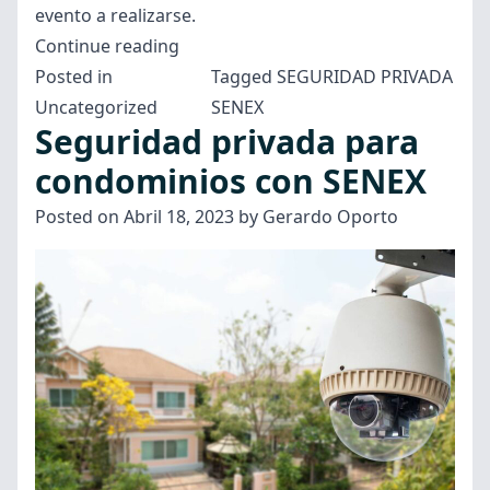
evento a realizarse.
“Seguridad
Continue reading
privada
Posted in
Tagged
SEGURIDAD PRIVADA
para
Uncategorized
SENEX
Seguridad privada para
eventos
con
condominios con SENEX
nuestro
Posted on
Abril 18, 2023
by
Gerardo Oporto
equipo
SENEX”