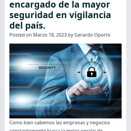
encargado de la mayor
cámaras
seguridad en vigilancia
de
del país.
seguridad
para
Posted on
Marzo 18, 2023
by
Gerardo Oporto
negocios”
Como bien sabemos las empresas y negocios
constantemente busca la mejor opción de