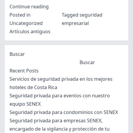
“Contrata
Continue reading
los
Posted in
Tagged
seguridad
mejores
Uncategorized
empresarial
Navegación
complementos
Artículos antiguos
de
de
entradas
servicios
Buscar
de
Buscar
Seguridad
Recent Posts
privada
Servicios de seguridad privada en los mejores
con
hoteles de Costa Rica
SENEX”
Seguridad privada para eventos con nuestro
equipo SENEX
Seguridad privada para condominios con SENEX
Seguridad privada para empresas SENEX,
encargado de la vigilancia y protección de tu