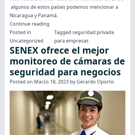
algunos de estos países podemos mencionar a
Nicaragua y Panamá.
“¿Qué
Continue reading
es
Posted in
Tagged
seguridad privada
SENEX?
Uncategorized
para empresas
SENEX ofrece el mejor
Sus
beneficios
monitoreo de cámaras de
para
seguridad para negocios
Empresa
Posted on
Marzo 18, 2023
by
Gerardo Oporto
de
seguridad
privada”